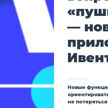
«пуш
— нов
прил
Ивен
Новые функци
ориентироват
не потеряться