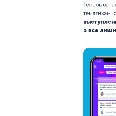
Теперь орга
тематикам (
выступлен
а все лишн