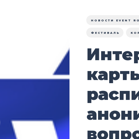
НОВОСТИ EVENT R
ФЕСТИВАЛЬ
КО
Инте
карт
расп
анон
вопр