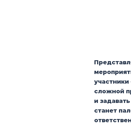
Представл
мероприят
участники
сложной п
и задавать
станет па
ответстве