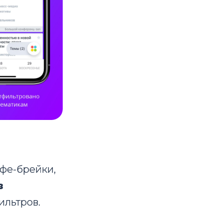
офе-брейки,
в
ильтров.