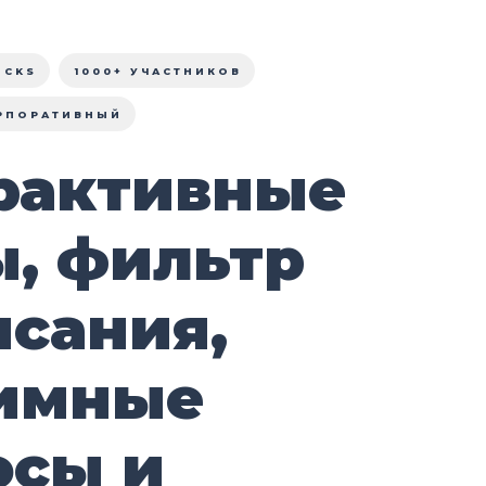
OCKS
1000+ УЧАСТНИКОВ
РПОРАТИВНЫЙ
рактивные
ы, фильтр
исания,
имные
осы и