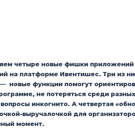
яем четыре новые фишки приложений
ий на платформе Ивентишеc. Три из ни
 — новые функции помогут ориентиров
рограмме, не потеряться среди разны
 вопросы инкогнито. А четвертая «обн
лочкой-выручалочкой для организаторо
нный момент.