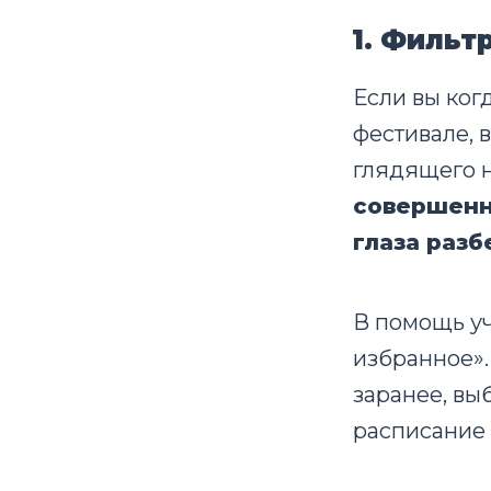
1. Фильт
Если вы ко
фестивале, 
глядящего н
совершенн
глаза разб
В помощь уч
избранное».
заранее, вы
расписание 