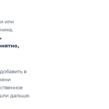
и или
ника,
ь
онятно,
добавить в
жени
бственное
ошли дальше.