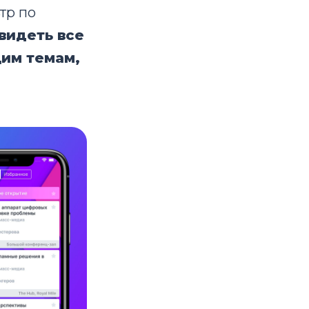
тр по
видеть все
им темам,