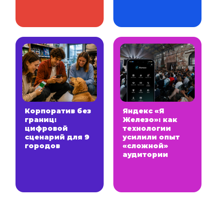
Корпоратив без
Яндекс «Я
границ:
Железо»: как
цифровой
технологии
сценарий для 9
усилили опыт
городов
«сложной»
аудитории