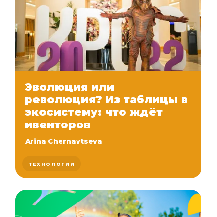
Эволюция или
революция? Из таблицы в
экосистему: что ждёт
ивенторов
Arina Chernavtseva
ТЕХНОЛОГИИ