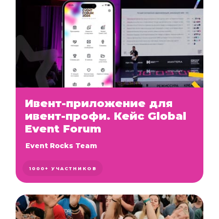
Ивент-приложение для
ивент-профи. Кейс Global
Event Forum
Event Rocks Team
1000+ УЧАСТНИКОВ