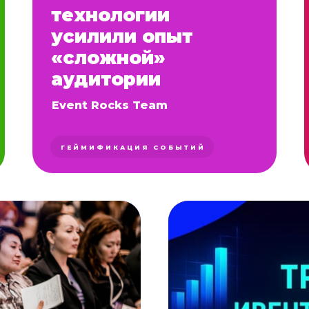
технологии
усилили опыт
«сложной»
аудитории
Event Rocks Team
ГЕЙМИФИКАЦИЯ СОБЫТИЙ