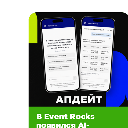
В Event Rocks
появился AI-