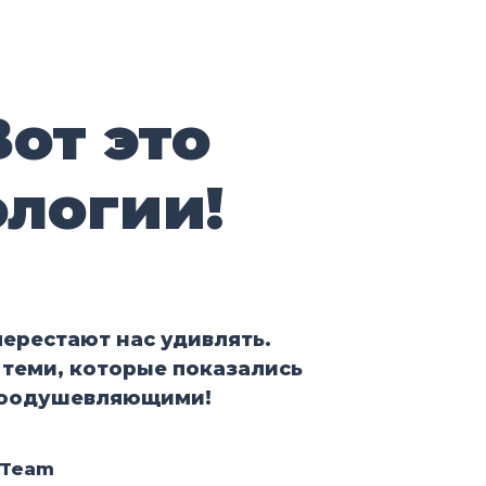
Вот это
ологии!
перестают нас удивлять.
 теми, которые показались
воодушевляющими!
 Team