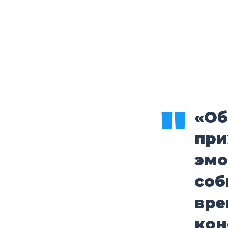
«Об
при
эмо
соб
вре
кон