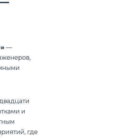
 —
о»
—
нженеров,
омными
 двадцати
отками и
етным
риятий, где