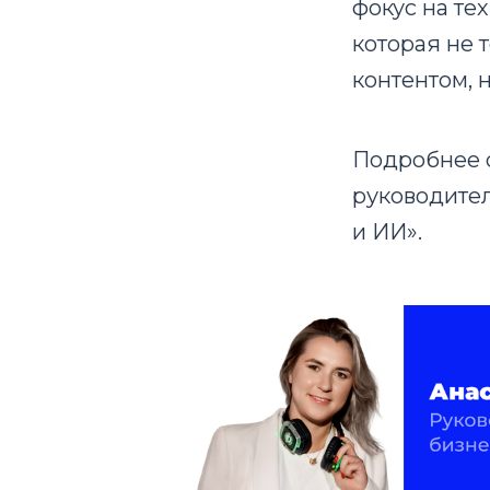
фокус на те
которая не 
контентом,
Подробнее 
руководител
и ИИ».