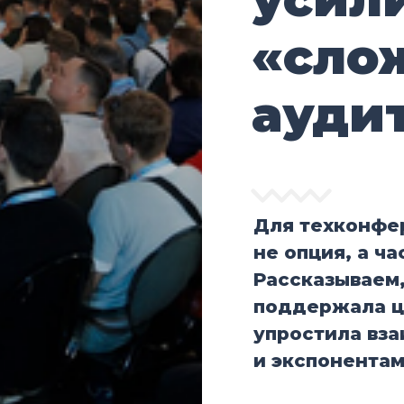
«сло
ауди
Для техконфе
не опция, а ч
Рассказываем
поддержала ц
упростила вз
и экспонентам