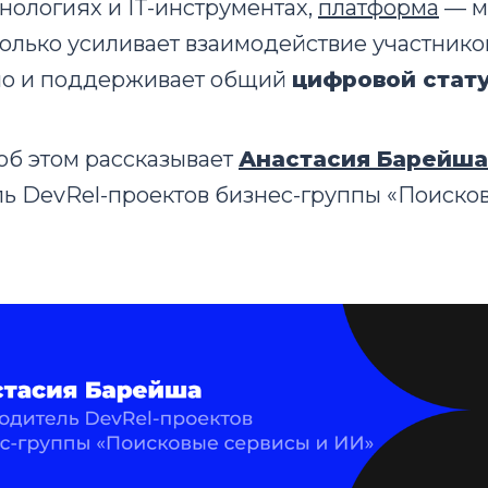
хнологиях и IT-инструментах,
платформа
— ма
только усиливает взаимодействие участнико
 но и поддерживает общий
цифровой стат
об этом рассказывает
Анастасия Барейша
ь DevRel-проектов бизнес-группы «Поиско