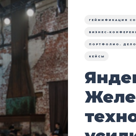
ГЕЙМИФИКАЦИЯ С
БИЗНЕС-КОНФЕРЕН
ПОРТФОЛИО. ДЕЛ
КЕЙСЫ
Янде
Желе
техн
усил