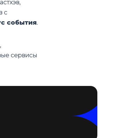
стхэв,
в с
ус события
.
,
вые сервисы