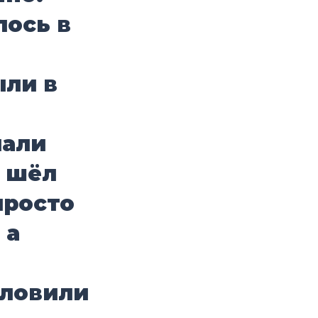
лось в
ыли в
чали
к шёл
просто
 а
словили