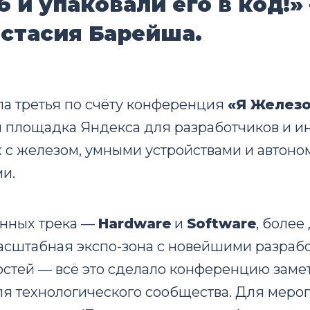
б и упаковали его в код!»
стасия Барейша.
а третья по счёту конференция
«Я Желез
 площадка Яндекса для разработчиков и и
 с железом, умными устройствами и автон
и.
нных трека —
Hardware
и
Software
, более
асштабная экспо-зона с новейшими разраб
остей — всё это сделало конференцию зам
я технологического сообщества. Для мероп