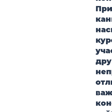
При
кан
нас
кур
уча
дру
неп
отл
важ
кон