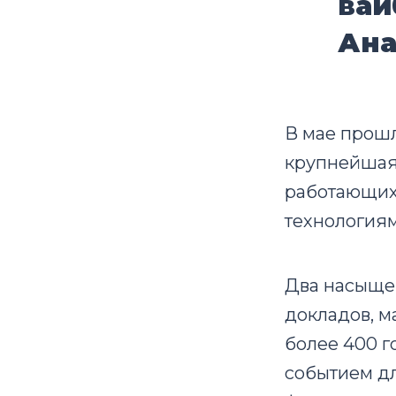
вай
Ана
В мае прошл
крупнейшая
работающих
технологиям
Два насыще
докладов, м
более 400 г
событием дл