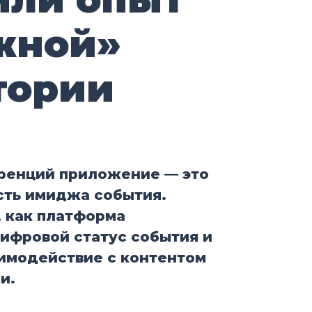
жной»
тории
ренций приложение — это
асть имиджа события.
, как платформа
ифровой статус события и
аимодействие с контентом
и.