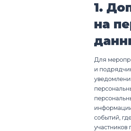
1. Д
на п
данн
Для меропри
и подрядчик
уведомления
персональны
персональны
информации.
событий, гд
участников 