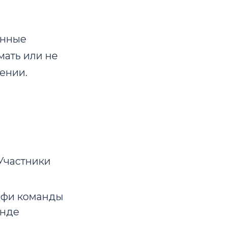
анные
мать или не
ении.
Участники
елфи команды
анде