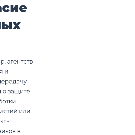
асие
ных
, агентств
я и
передачу
н о защите
ботки
иятий или
акты
ников в