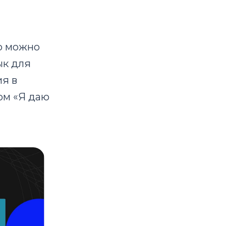
го можно
ык для
я в
ом «Я даю