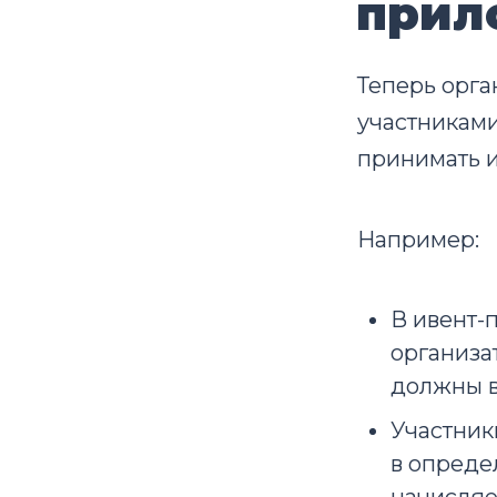
прил
Теперь орга
участниками
принимать и
Например:
В ивент-
организа
должны в
Участник
в опреде
начисляе