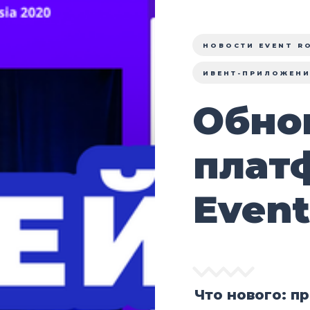
НОВОСТИ EVENT R
ИВЕНТ-ПРИЛОЖЕН
Обно
плат
Event
Что нового: п