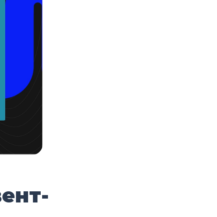
вент-