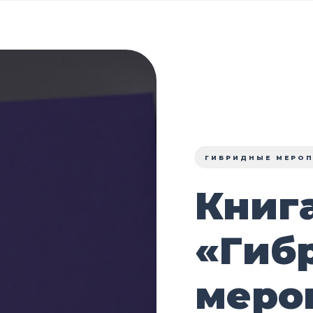
ГИБРИДНЫЕ МЕРО
Книг
«Гиб
меро