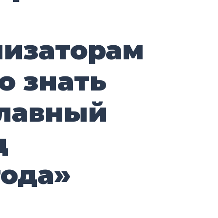
низаторам
о знать
главный
д
года»