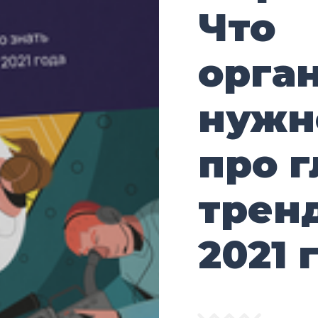
Что
орга
нужн
про 
трен
2021 