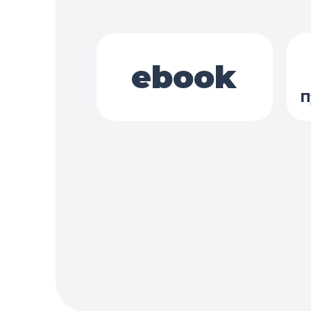
ebook
П