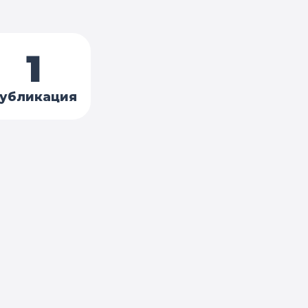
1
убликация