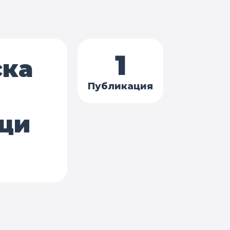
1
ска
Публикация
ци