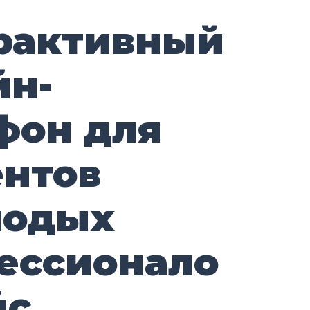
рактивный
йн-
фон для
ентов
лодых
ессионало
йс