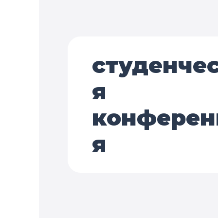
студенче
я
конферен
я