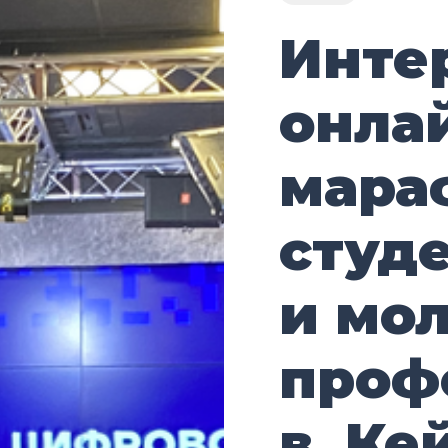
Инте
онла
мара
студ
и мо
проф
в. Ке