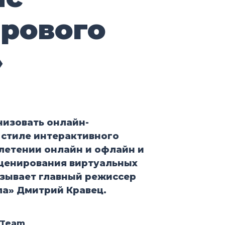
рового
»
низовать онлайн-
стиле интерактивного
летении онлайн и офлайн и
сценирования виртуальных
зывает главный режиссер
а» Дмитрий Кравец.
 Team