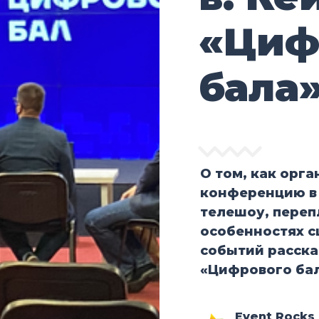
«Циф
бала
О том, как орга
конференцию в 
телешоу, переп
особенностях 
событий расска
«Цифрового бал
Event Rocks