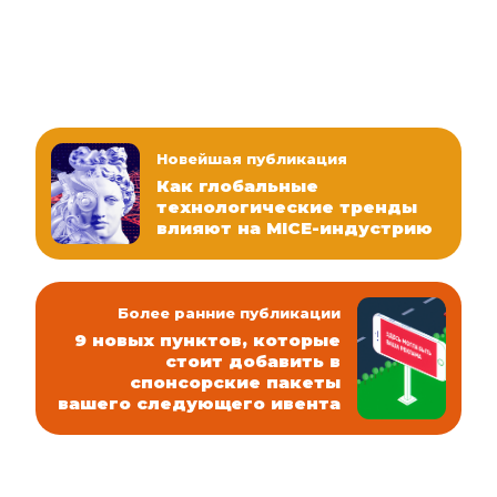
Новейшая публикация
Как глобальные
технологические тренды
влияют на MICE-индустрию
Более ранние публикации
9 новых пунктов, которые
стоит добавить в
спонсорские пакеты
вашего следующего ивента