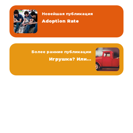
Новейшая публикация
Adoption Rate
Более ранние публикации
Игрушка? Или…