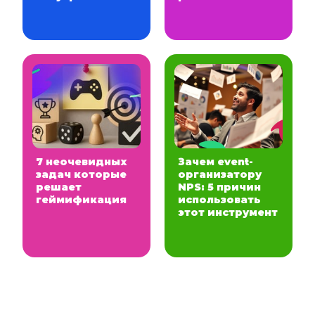
7 неочевидных
Зачем event-
задач которые
организатору
решает
NPS: 5 причин
геймификация
использовать
этот инструмент