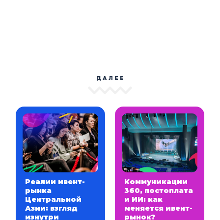
ДАЛЕЕ
Реалии ивент-
Коммуникации
рынка
360, постоплата
Центральной
и ИИ: как
Азии: взгляд
меняется ивент-
изнутри
рынок?