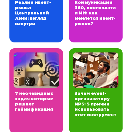
Реалии ивент-
Коммуникации
рынка
360, постоплата
Центральной
и ИИ: как
Азии: взгляд
меняется ивент-
изнутри
рынок?
7 неочевидных
Зачем event-
задач которые
организатору
решает
NPS: 5 причин
геймификация
использовать
этот инструмент