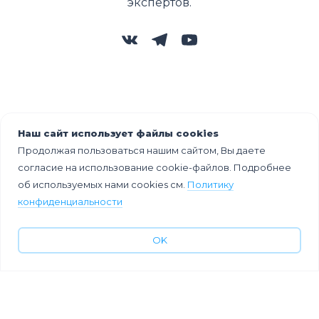
экспертов.
Наш сайт использует файлы cookies
Продолжая пользоваться нашим сайтом, Вы даете
Технологии в помощь организаторам мероприятий
согласие на использование cookie-файлов. Подробнее
© 2026
об используемых нами cookies см.
Политику
конфиденциальности
OK
Облако тегов
Идеи
Кейсы
Тренды