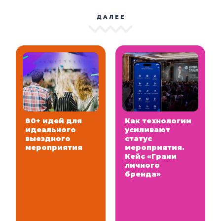
ДАЛЕЕ
80+ идей для
Как технологии
идеального
усиливают
выездного
статус
мероприятия
мероприятия.
Кейс «Грани
личного
бренда»