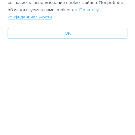
согласие на использование cookie-файлов. Подробнее
об используемых нами cookies см.
Политику
конфиденциальности
OK
История ивент-
Забота об
технологий за
участниках на
50 лет
большом
мероприятии