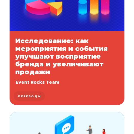
Исследование: как
мероприятия и события
улучшают восприятие
бренда и увеличивают
продажи
Event Rocks Team
ПЕРЕВОДЫ