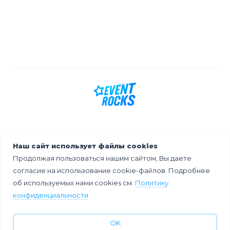
Наш сайт использует файлы cookies
Продолжая пользоваться нашим сайтом, Вы даете
Блог про тренды ивент-индустрии,
согласие на использование cookie-файлов. Подробнее
технологии и инструменты, которые
об используемых нами cookies см.
Политику
сделают мероприятие успешным и
актуальным. Кейсы, идеи и лайфхаки от
конфиденциальности
экспертов.
OK