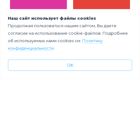
Наш сайт использует файлы cookies
Продолжая пользоваться нашим сайтом, Вы даете
согласие на использование cookie-файлов. Подробнее
об используемых нами cookies см.
Политику
конфиденциальности
OK
Как сэкономить
10
на ивентах в
технологически
2026 году: 10
х идей для
способов
патриотическог
сократить
о фестиваля
бюджет без
потери качества