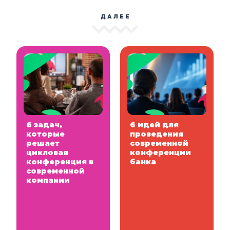
ДАЛЕЕ
6 задач,
6 идей для
которые
проведения
решает
современной
цикловая
конференции
конференция в
банка
современной
компании