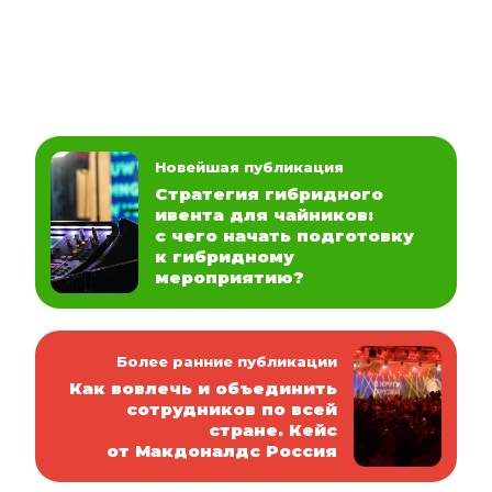
Новейшая публикация
Стратегия гибридного
ивента для чайников:
с чего начать подготовку
к гибридному
мероприятию?
Более ранние публикации
Как вовлечь и объединить
сотрудников по всей
стране. Кейс
от Макдоналдс Россия