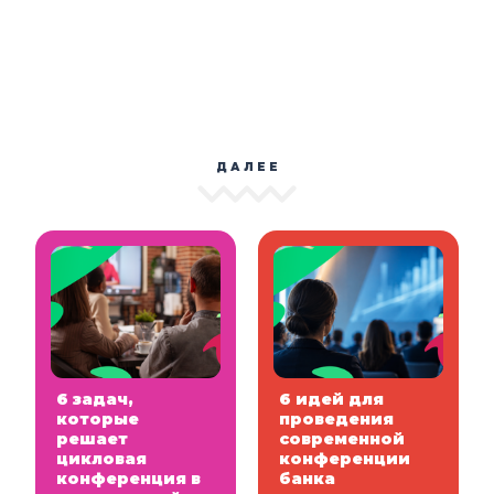
ДАЛЕЕ
6 задач,
6 идей для
которые
проведения
решает
современной
цикловая
конференции
конференция в
банка