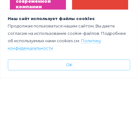
современной
компании
Наш сайт использует файлы cookies
Продолжая пользоваться нашим сайтом, Вы даете
согласие на использование cookie-файлов. Подробнее
об используемых нами cookies см.
Политику
конфиденциальности
OK
Как сэкономить
10
на ивентах в
технологически
2026 году: 10
х идей для
способов
патриотическог
сократить
о фестиваля
бюджет без