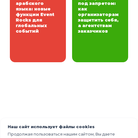
арабского
под запретом:
языка: новые
как
функции Event
организаторам
Rocks для
защитить себя,
глобальных
а агентствам
событий
заказчиков
Наш сайт использует файлы cookies
Продолжая пользоваться нашим сайтом, Вы даете