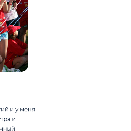
ий и у меня,
тра и
умный