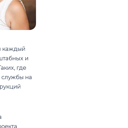
я каждый
штабных и
аких, где
е службы на
трукций
а
роекта