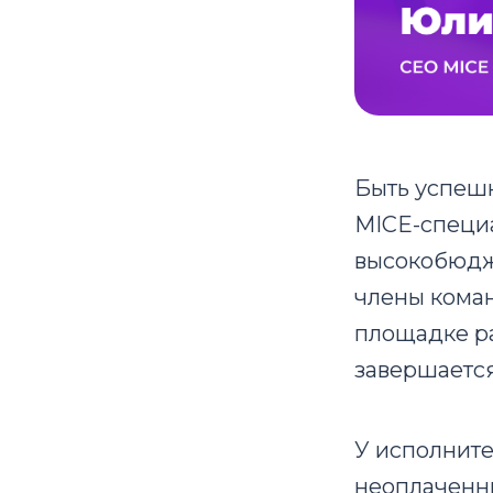
Быть успеш
MICE-специа
высокобюдже
члены коман
площадке ра
завершается
У исполните
неоплаченны