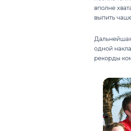
вполне хват
выпить чаше
Дальнейшая
одной накла
рекорды ко