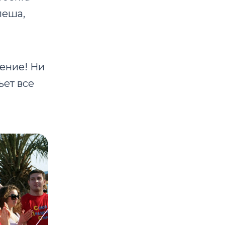
пеша,
ение! Ни
ьет все