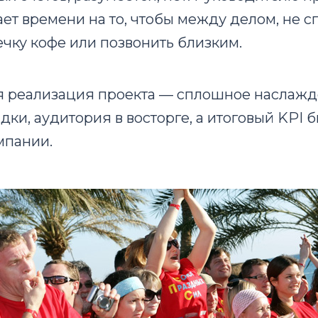
ает времени на то, чтобы между делом, не с
чку кофе или позвонить близким.
 реализация проекта — сплошное наслажд
дки, аудитория в восторге, а итоговый KPI б
мпании.