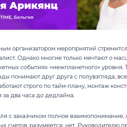
ным организатором мероприятий стремитс
лист. Однако многие только мечтают о мас
тных событиях «межпланетного» уровня. Т
ды понимают друг друга с полувзгляда, вс
ботают строго по тайм-плану, монтаж конс
 за два часа до дедлайна.
ля с заказчиком полное взаимопонимание, 
х счетов, разумеется, нет. Руководителю п