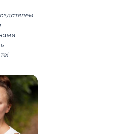
создателем
и
 нами
ть
те!