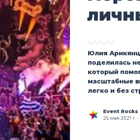
личн
Юлия Арикянц,
поделилась н
который помог
масштабные в
легко и без ст
Event Rocks
25 мая 2021 г.
∙