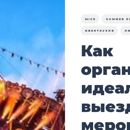
MICE
SUMMER E
ИВЕНТКУХНЯ
Л
Как
орга
идеа
выез
меро