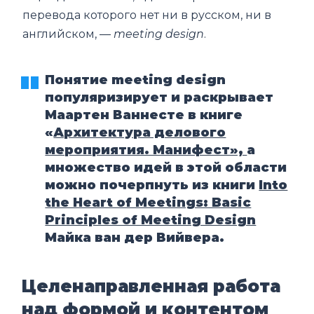
перевода которого нет ни в русском, ни в
английском, ―
meeting design
.
Понятие meeting design
популяризирует и раскрывает
Маартен Ваннесте в книге
«
Архитектура делового
мероприятия. Манифест»,
а
множество идей в этой области
можно почерпнуть из книги
Into
the Heart of Meetings: Basic
Principles of Meeting Design
Майка ван дер Вийвера.
Целенаправленная работа
над формой и контентом