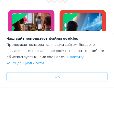
Наш сайт использует файлы cookies
Продолжая пользоваться нашим сайтом, Вы даете
6 задач,
6 идей для
согласие на использование cookie-файлов. Подробнее
которые
проведения
об используемых нами cookies см.
Политику
решает
современной
цикловая
конференции
конфиденциальности
конференция в
банка
современной
компании
OK