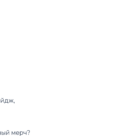
ейдж,
нный мерч?