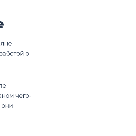
е
олне
заботой о
ле
аном чего-
 они