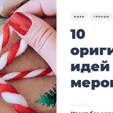
ИДЕИ
ТРЕНДЫ
10
ориг
идей
меро