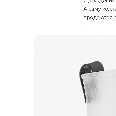
и дождевик.
А саму колл
продаются д