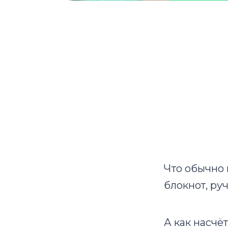
Что обычно 
блокнот, руч
А как насчё