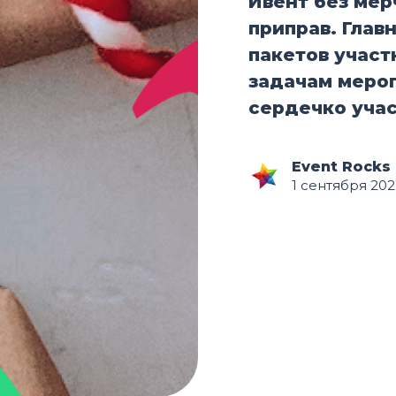
Ивент без мерч
приправ. Глав
пакетов участ
задачам мероп
сердечко уча
Event Rocks
1 сентября 2022