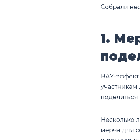
Собрали нес
1. Ме
поде
ВАУ-эффект 
участникам 
поделиться 
Несколько л
мерча для с