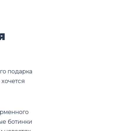
я
ого подарка
 хочется
ирменного
ые ботинки