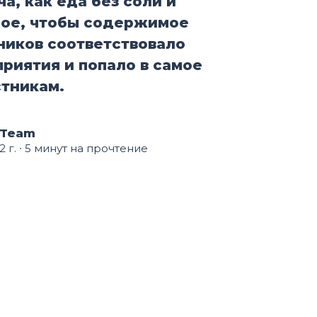
а, как еда без соли и
ное, чтобы содержимое
ников соответствовало
риятия и попало в самое
стникам.
 Team
 г.
∙ 5 минут на прочтение