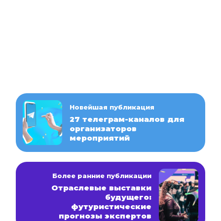
Новейшая публикация
27 телеграм-каналов для
организаторов
мероприятий
Более ранние публикации
Отраслевые выставки
будущего:
футуристические
прогнозы экспертов