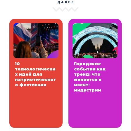
ДАЛЕЕ
10
Городские
технологически
события как
х идей для
тренд: что
патриотическог
меняется в
о фестиваля
ивент-
индустрии