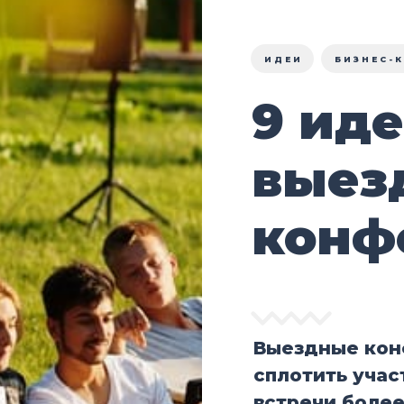
ИДЕИ
БИЗНЕС-
9 ид
выез
конф
Выездные кон
сплотить учас
встречи боле