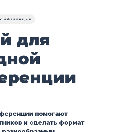
КОНФЕРЕНЦИЯ
ей для
дной
еренции
ференции помогают
тников и сделать формат
е разнообразным.