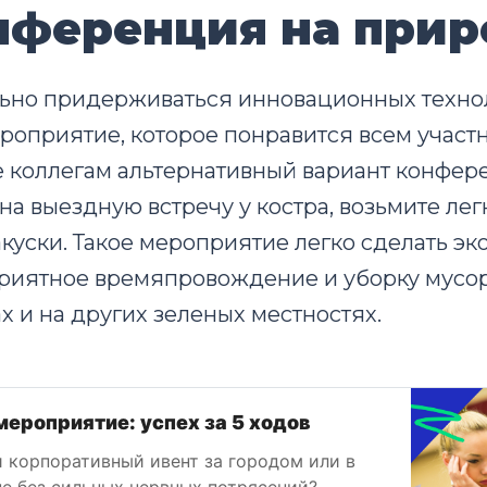
онференция на при
льно придерживаться инновационных технол
роприятие, которое понравится всем участ
коллегам альтернативный вариант конфере
на выездную встречу у костра, возьмите лег
куски. Такое мероприятие легко сделать эк
риятное времяпровождение и уборку мусор
ах и на других зеленых местностях.
ероприятие: успех за 5 ходов
и корпоративный ивент за городом или в
не без сильных нервных потрясений?