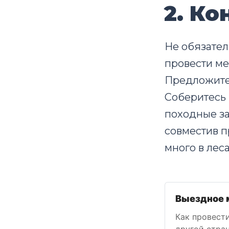
2. К
Не обязате
провести ме
Предложите 
Соберитесь 
походные за
совместив п
много в лес
Выездное м
Как провест
другой стра