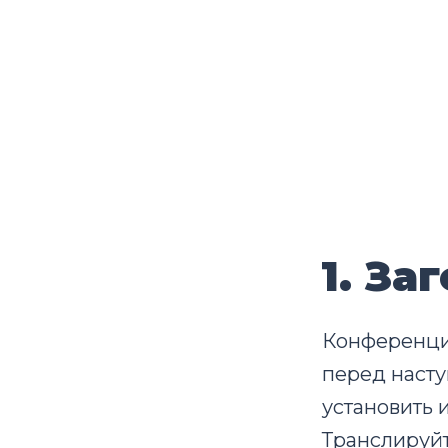
1. З
Конференция
перед насту
установить
Транслируй