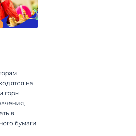
торам
ходятся на
и горы.
начения,
ать в
ого бумаги,