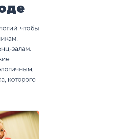
роде
огий, чтобы
никам.
нц-залам.
кие
ологичным,
а, которого