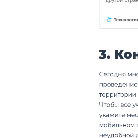
Рассказывае
победителем
Технологи
3. К
Сегодня мно
проведение 
территории 
Чтобы все у
укажите мес
мобильном п
неудобной д