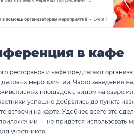
м, как разыграть сложную партию и выйти
.
и в помощь организаторам мероприятий
Event Rocks Team
онференция в кафе
го ресторанов и кафе предлагают организа
деловых мероприятий. Часто заведения на
живописных площадок с видом на озеро ил
частники успешно добрались до пункта наз
то встречи на карте. Удобнее всего это сдел
риложении — не придётся использовать мн
ля участников.