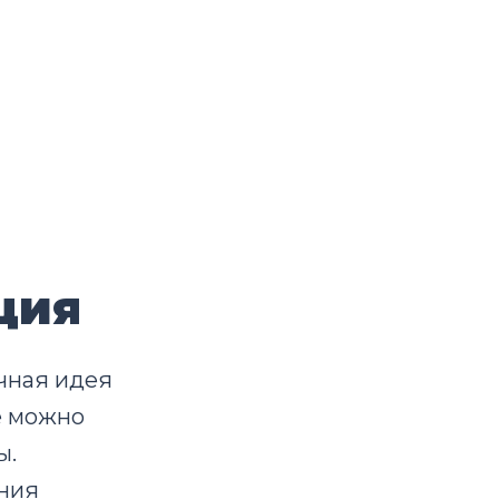
нция
чная идея
е можно
ы.
ения