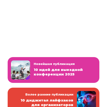
Новейшая публикация
10 идей для выездной
конференции 2025
Более ранние публикации
10 диджитал лайфхаков
для организаторов