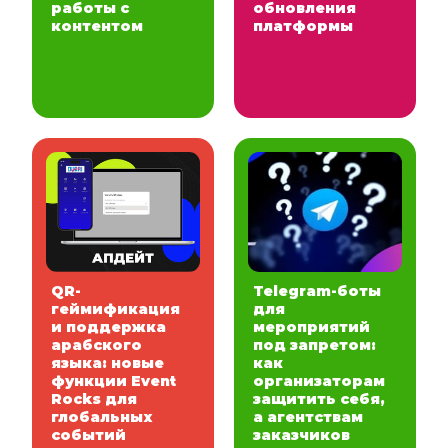
работы с
обновления
контентом
платформы
QR-
Telegram-боты
геймификация
для
и поддержка
мероприятий
арабского
под запретом:
языка: новые
как
функции Event
организаторам
Rocks для
защитить себя,
глобальных
а агентствам
событий
заказчиков