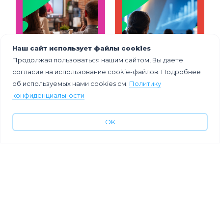
Наш сайт использует файлы cookies
Продолжая пользоваться нашим сайтом, Вы даете
6 задач,
6 идей для
согласие на использование cookie-файлов. Подробнее
которые
проведения
решает
современной
об используемых нами cookies см.
Политику
цикловая
конференции
конфиденциальности
конференция в
банка
современной
компании
OK