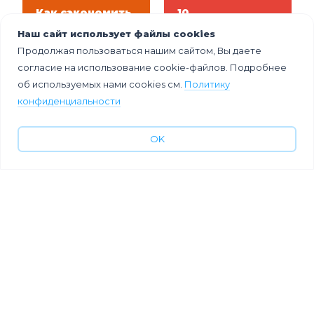
Как сэкономить
10
на ивентах в
технологически
Наш сайт использует файлы cookies
2026 году: 10
х идей для
способов
патриотическог
Продолжая пользоваться нашим сайтом, Вы даете
сократить
о фестиваля
согласие на использование cookie-файлов. Подробнее
бюджет без
об используемых нами cookies см.
Политику
потери качества
конфиденциальности
OK