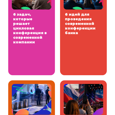
6 задач,
6 идей для
которые
проведения
решает
современной
цикловая
конференции
конференция в
банка
современной
компании