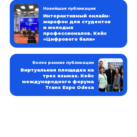
Новейшая публикация
Интерактивный онлайн-
марафон для студентов
и молодых
профессионалов. Кейс
«Цифрового бала»
Более ранние публикации
Виртуальная площадка на
трех языках. Кейс
международного форума
Trans Expo Odesa