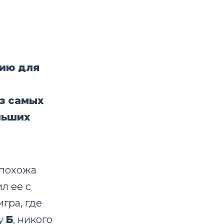
ию для
з самых
льших
 похожа
л ее с
гра, где
ку
Б
, никого