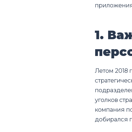
приложения.
1. В
перс
Летом 2018
стратегичес
подразделе
уголков стр
компания по
добирался 