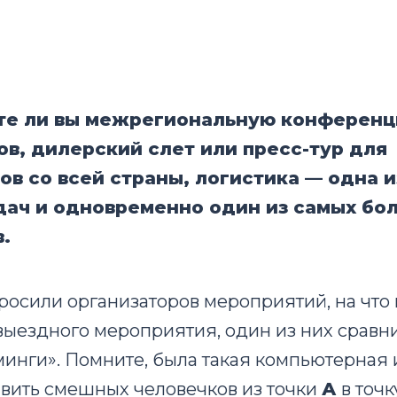
те ли вы межрегиональную конференц
в, дилерский слет или пресс-тур для
в со всей страны, логистика — одна и
дач и одновременно один из самых бо
.
росили организаторов мероприятий, на что
выездного мероприятия, один из них сравни
инги». Помните, была такая компьютерная и
вить смешных человечков из точки
А
в точ