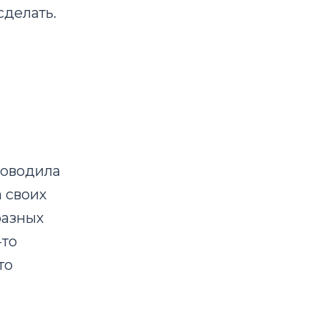
сделать.
роводила
 своих
разных
-то
то