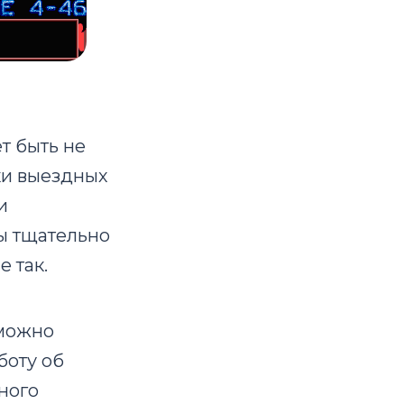
т быть не
ики выездных
и
бы тщательно
е так.
 можно
боту об
ного