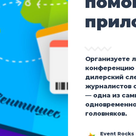
помо
прил
Организуете 
конференцию 
дилерский сле
журналистов с
— одна из сам
одновременно
головняков.
Event Rocks