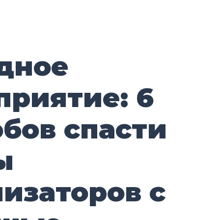
дное
приятие: 6
обов спасти
ы
изаторов с