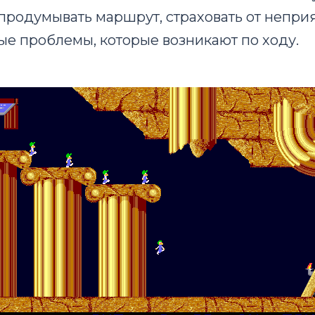
 продумывать маршрут, страховать от непри
е проблемы, которые возникают по ходу.