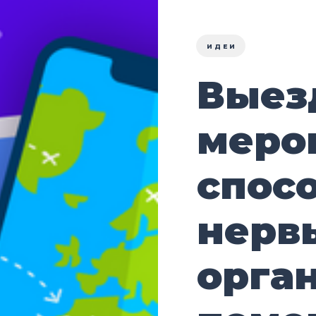
ИДЕИ
Выез
меро
спос
нерв
орган