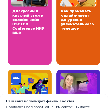
Дискуссии и
Как прокачать
круглый стол в
онлайн-ивент
онлайн: кейс
до уровня
HSE LED
увлекательного
Conference НИУ
телешоу
ВШЭ
Наш сайт использует файлы cookies
Digital Event
Привлечь
Продолжая пользоваться нашим сайтом, Вы даете