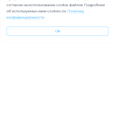
Manager —
и удержать
согласие на использование cookie-файлов. Подробнее
профессия на
рекрутера
об используемых нами cookies см.
Политику
стыке ивент-
на онлайн-
менеджмента и
конференции.
конфиденциальности
технологий
Кейс от
FriendWork
OK