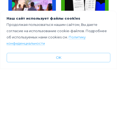
Наш сайт использует файлы cookies
Продолжая пользоваться нашим сайтом, Вы даете
Вау! Вот это
В Event Rocks
технологии!
появился AI-
согласие на использование cookie-файлов. Подробнее
помощник по
об используемых нами cookies см.
Политику
мероприятию
конфиденциальности
OK