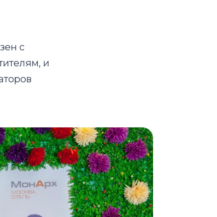
зен с
тителям, и
аторов