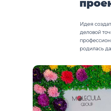
прое
Идея создат
деловой точ
профессиона
родилась да