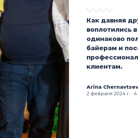
Как давняя др
воплотились в
одинаково пол
байерам и пос
профессионал
клиентам.
Arina Chernavtse
2 февраля 2024 г.
∙ 4