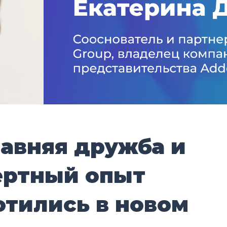
давняя дружба и
ертный опыт
отились в новом