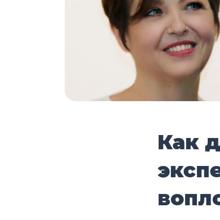
Как 
эксп
вопл