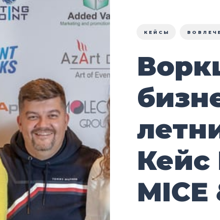
КЕЙСЫ
ВОВЛЕЧ
Ворк
бизне
летн
Кейс
MICE 