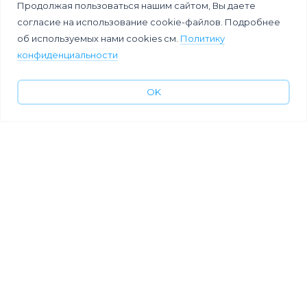
Продолжая пользоваться нашим сайтом, Вы даете
согласие на использование cookie-файлов. Подробнее
Внутренняя
10
об используемых нами cookies см.
Политику
конференция с
технологически
конфиденциальности
вау-эффектом.
х идей для
Кейс TechRadar
патриотическог
о фестиваля
OK