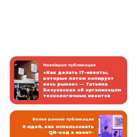
Новейшая публикация
«Как делать IT-ивенты,
которые потом копирует
весь рынок» — Татьяна
Безуевская об организации
технологичных ивентов
Более ранние публикации
8 идей, как использовать
QR-код в ивент-