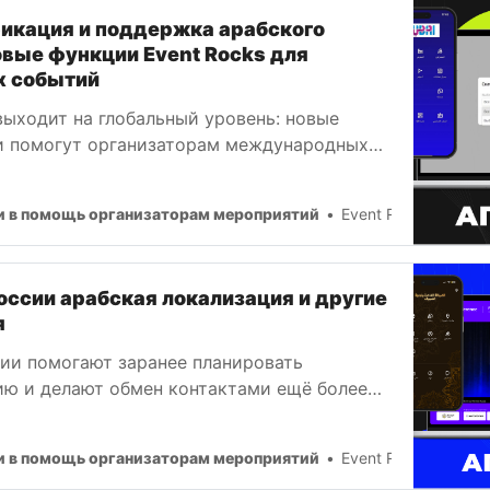
икация и поддержка арабского
вые функции Event Rocks для
х событий
выходит на глобальный уровень: новые
 помогут организаторам международных
 эффективнее вовлекать участников со
и в помощь организаторам мероприятий
Event Rocks Team
оссии арабская локализация и другие
я
ии помогают заранее планировать
ю и делают обмен контактами ещё более
. Кроме того, платформа стала удобнее для
дитории.
и в помощь организаторам мероприятий
Event Rocks Team