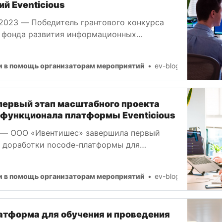
й Eventicious
 2023 — Победитель грантового конкурса
 фонда развития информационных
ООО «Ивентишес» выпустила крупное
ное обновление платформы, которое
и в помощь организаторам мероприятий
ev-blog-admin
цесс обучения пользователей.
первый этап масштабного проекта
 функционала платформы Eventicious
 — ООО «Ивентишес» завершила первый
а доработки nocode-платформы для
здания мобильных приложений,
о при поддержке Российского фонда
и в помощь организаторам мероприятий
ev-blog-admin
формационных технологий (РФРИТ).
атформа для обучения и проведения