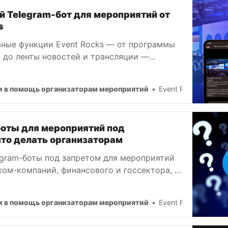
 Telegram-бот для мероприятий от
s
вные функции Event Rocks — от программы
 до ленты новостей и трансляции —
ямо в мессенджере. А ещё наше Telegram-
соответствует требованиям российского
и в помощь организаторам мероприятий
Event Rocks Team
ьства.
боты для мероприятий под
то делать организаторам
legram-боты под запретом для мероприятий
ком-компаний, финансового и госсектора, а
оты, которые собирают персональные
пользование может привести к штрафам и
и в помощь организаторам мероприятий
Event Rocks Team
. Кто рискует и как защититься —
 статье.