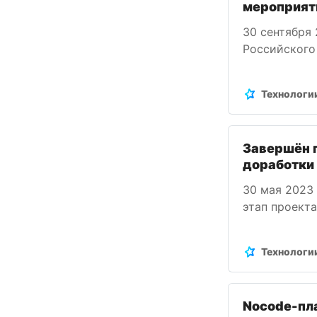
мероприяти
30 сентября
Российского
технологий 
функциональ
Технологи
улучшит про
Завершён 
доработки
30 мая 2023
этап проект
быстрого со
реализуемог
Технологи
развития ин
Nocode-пл