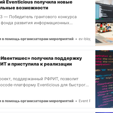
й Eventicious получила новые
льные возможности
23 — Победитель грантового конкурса
 фонда развития информационных
ООО «Ивентишес» расширило функционал
записей на активности и геймификации
и в помощь организаторам мероприятий
ev-blog-admin
ch-решения.
«Ивентишес» получила поддержку
ИТ и приступила к реализации
Проект, поддержанный РФРИТ, позволит
ocode-платформу Eventicious для быстрого
бильных приложений. Планируются
аботы: Повышение устойчивости к
и в помощь организаторам мероприятий
Event Rocks Team
рузкам при синхронизации данных и работе
ей.Улучшение процесса установки сервисов