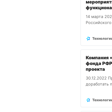
мероприяти
функциона
14 марта 20
Российского
технологий 
аналитики, 
Технологи
своего HRTe
Компания 
фонда РФР
проекта
30.12.2022 
доработать n
создания мо
следующие р
Технологи
высоким наг
пользовател