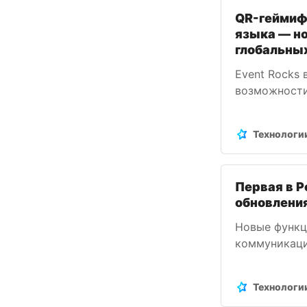
QR-геймиф
языка — но
глобальны
Event Rocks 
возможности
мероприятий
всего мира.
Технологи
Первая в Р
обновлени
Новые функц
коммуникаци
эффективным
арабской ау
Технологи