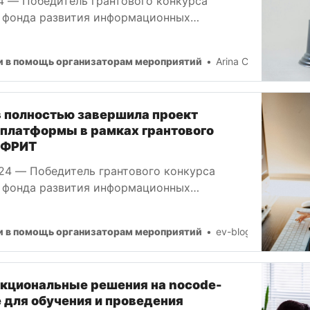
4 — Победитель грантового конкурса
 фонда развития информационных
признан «Платформой года».
и в помощь организаторам мероприятий
Arina Chernavtseva
s полностью завершила проект
 платформы в рамках грантового
РФРИТ
024 — Победитель грантового конкурса
 фонда развития информационных
подтвердил статус на 100% отечественного
о обеспечения
и в помощь организаторам мероприятий
ev-blog-admin
кциональные решения на nocode-
 для обучения и проведения