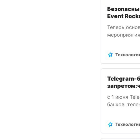
Eventicio…
Безопасный
Event Rock
Теперь осно
мероприятия
доступны пр
приложение 
Технологи
законодател
Telegram-
запретом:ч
с 1 июня Te
банков, теле
также все б
даннные. Ис
Технологи
блокировкам
рассказали в