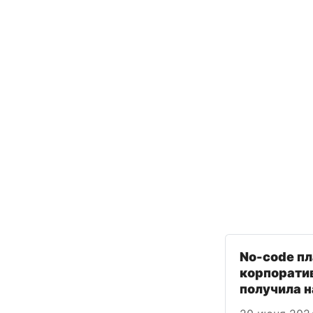
No-code п
корпорати
получила н