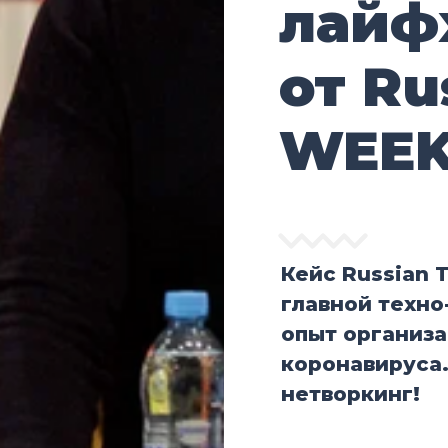
лайф
от Ru
WEE
Кейс Russian 
главной техн
опыт организа
коронавируса.
нетворкинг!