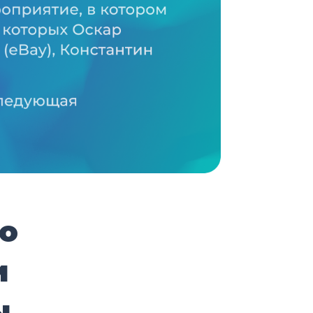
о
и
ы