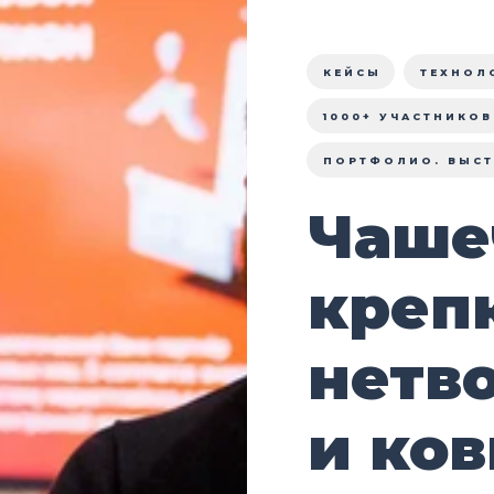
КЕЙСЫ
ТЕХНОЛ
1000+ УЧАСТНИКОВ
ПОРТФОЛИО. ВЫСТ
Чаше
креп
нетв
и ков