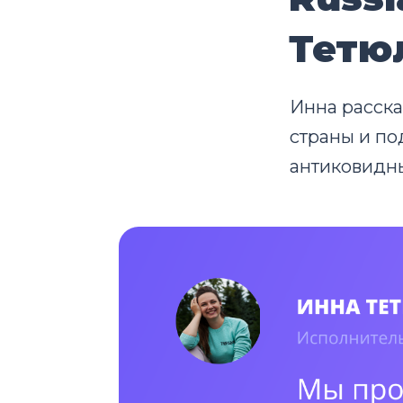
Тетю
Инна расска
страны и по
антиковидн