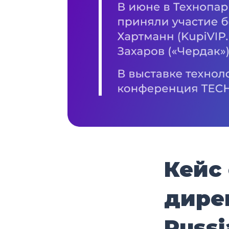
Кейс
дире
Russ