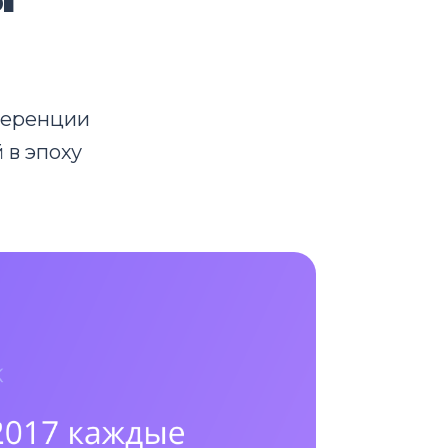
ференции
 в эпоху