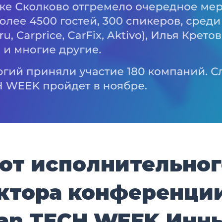
 от исполнительног
ктора конференци
ian TECH WEEK Инн