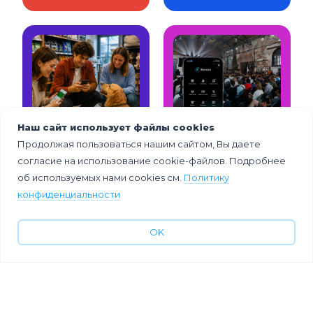
Наш сайт использует файлы cookies
Корпоратив без
Яндекс «Я
Продолжая пользоваться нашим сайтом, Вы даете
границ:
Железо»: как
цифровой
технологии
согласие на использование cookie-файлов. Подробнее
сценарий для 9
усилили опыт
об используемых нами cookies см.
Политику
городов
«сложной»
конфиденциальности
аудитории
OK